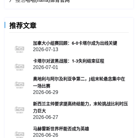
接洽
哈哈(haha)体育官网
推荐文章
加拿大小组赛回顾：6-0卡塔尔成为出线关键
2026-07-13
卡塔尔对波黑战报：1-3失利结束征程
2026-07-01
奥地利与阿尔及利亚争第二，J组末轮悬念集中在
一场比赛
2026-06-29
新西兰主帅要求提高终结能力，末轮挑战比利时压
力巨大
2026-06-27
马赫雷斯世界杯能否成为英雄
2026-06-26