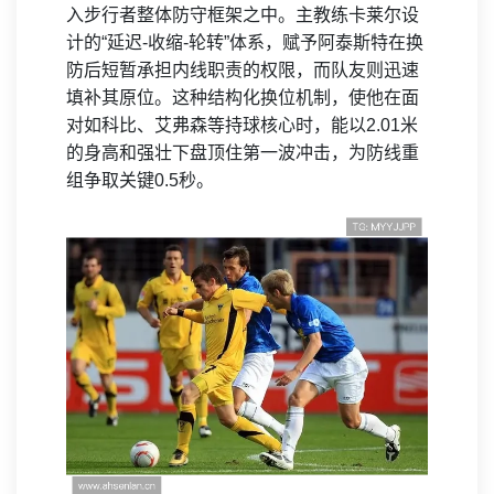
入步行者整体防守框架之中。主教练卡莱尔设
计的“延迟-收缩-轮转”体系，赋予阿泰斯特在换
防后短暂承担内线职责的权限，而队友则迅速
填补其原位。这种结构化换位机制，使他在面
对如科比、艾弗森等持球核心时，能以2.01米
的身高和强壮下盘顶住第一波冲击，为防线重
组争取关键0.5秒。