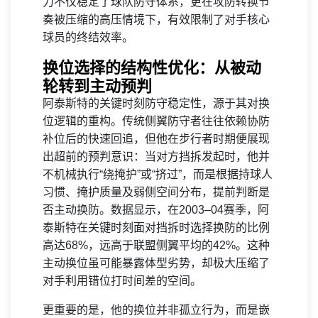
力不仅稳定了球队防守体系，更在攻防转换节
奏被压缩的高压情境下，有效限制了对手核心
球员的终结效率。
换位选择的结构性优化：从被动
轮转到主动预判
阿泰斯特的关键时刻防守稳定性，源于其对换
位逻辑的重构。传统侧翼防守者往往依赖协防
补位后的快速回追，但他在步行者时期便展现
出超前的预判意识：当对方挡拆发起时，他并
不机械执行“绕掩护”或“挤过”，而是根据持球人
习惯、掩护质量及弱侧空间分布，提前判断是
否主动换防。数据显示，在2003–04赛季，阿
泰斯特在关键时刻面对挡拆时选择换防的比例
高达68%，远高于联盟侧翼平均的42%。这种
主动换位虽可能暴露体型劣势，却极大压缩了
对手利用错位打时间差的空间。
更重要的是，他的换位并非孤立行为，而是嵌