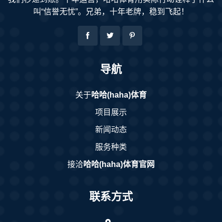
叫“信誉无忧”。兄弟，十年老牌，稳到飞起！
导航
关于
哈哈(haha)体育
项目展示
新闻动态
服务种类
接洽
哈哈(haha)体育官网
联系方式