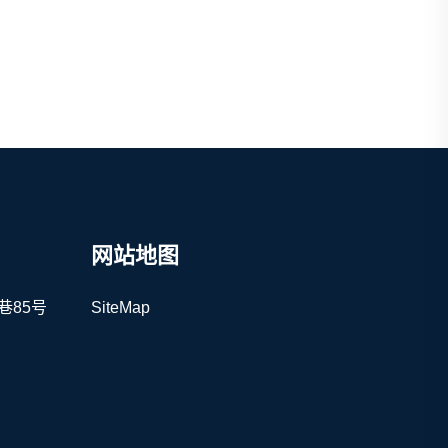
网站地图
巷85号
SiteMap