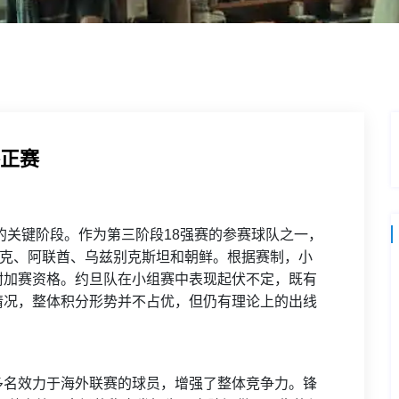
杯正赛
赛的关键阶段。作为第三阶段18强赛的参赛球队之一，
拉克、阿联酋、乌兹别克斯坦和朝鲜。根据赛制，小
附加赛资格。约旦队在小组赛中表现起伏不定，既有
情况，整体积分形势并不占优，但仍有理论上的出线
多名效力于海外联赛的球员，增强了整体竞争力。锋