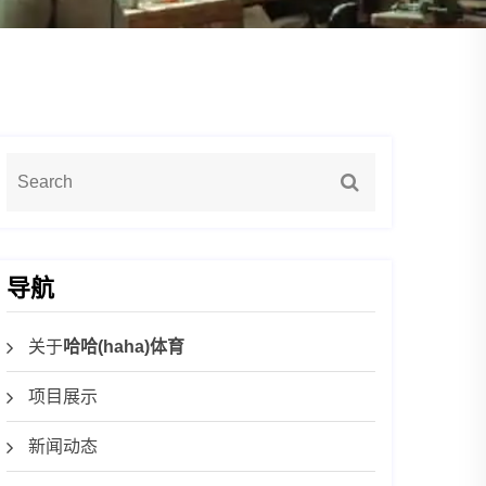
导航
关于
哈哈(haha)体育
项目展示
新闻动态