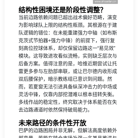
结构性困境还是阶段性调整？
当前边路依赖问题已超出战术偏好范畴，演变
为影响球队上限的结构性瓶颈。其根源在于建
队逻辑的错位：在未能重建强力中轴（如布斯
克茨式节拍器+强力中锋）的前提下，强行复
刻高位控球体系，却仅保留边路这一“易见效”
模块。这导致进攻看似流畅，实则缺乏层次与
后备方案。值得注意的是，哈维近期尝试让托
雷更多参与左肋部串联，或让巴尔德内收形成
双后腰保护，暗示教练组已意识到问题。然
而，若夏窗无法引进具备纵深冲击力的中场或
灵活中锋，仅靠内部挖潜难以根本扭转失衡。
多线作战的稳定性，终究取决于体系能否在失
去边路通道时依然保持破局能力。
未来路径的条件性开放
巴萨的边路困局并非无解，但解法高度依赖外