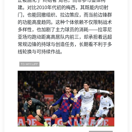
正被固化于“终结者”角色，而非参与整体构
建。对比2010年代初的梅西，其既能内切射
门，也能回撤组织、拉边策应，而当前边锋群
的功能高度趋同。这种个体依赖不仅限制战术
多样性，也加剧了主力球员的消耗——拉菲尼
亚场均跑动距离高居队内前三，却承担着远超
常规边锋的持球与创造任务，长期看不利于多
线轮换与可持续作战。