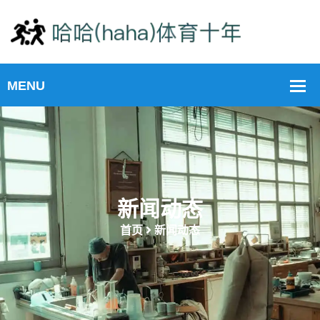
新闻动态
首页
新闻动态