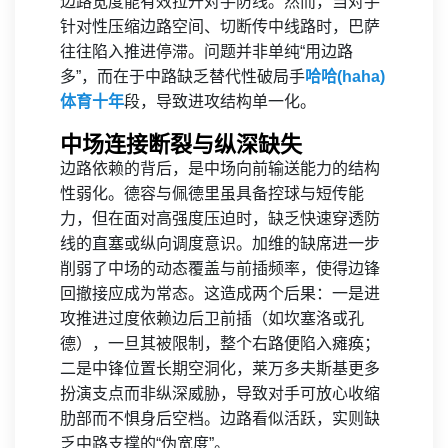
边路宽度能有效拉开对手防线。然而，当对手
针对性压缩边路空间、切断传中线路时，巴萨
往往陷入推进停滞。问题并非单纯“用边路
多”，而在于中路缺乏替代性破局手
哈哈(haha)
体育十年
段，导致进攻结构单一化。
中场连接断裂与纵深缺失
边路依赖的背后，是中场向前输送能力的结构
性弱化。德容与佩德里虽具备控球与短传能
力，但在面对高强度压迫时，缺乏快速穿透防
线的直塞或纵向调度意识。加维的缺席进一步
削弱了中场的动态覆盖与前插频率，使得边锋
回撤接应成为常态。这造成两个后果：一是进
攻推进过度依赖边后卫前插（如坎塞洛或孔
德），一旦其被限制，整个右路便陷入瘫痪；
二是中锋位置长期空洞化，莱万多夫斯基更多
扮演支点而非纵深威胁，导致对手可放心收缩
肋部而不惧身后空档。边路看似活跃，实则缺
乏中路支撑的“伪宽度”。