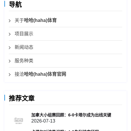
导航
关于
哈哈(haha)体育
项目展示
新闻动态
服务种类
接洽
哈哈(haha)体育官网
推荐文章
加拿大小组赛回顾：6-0卡塔尔成为出线关键
2026-07-13