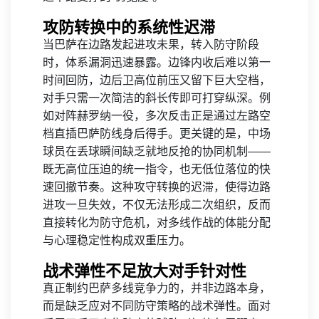
攻防转换中的系统性迟滞
当巴萨在边路发起进攻未果，转入防守阶段
时，体系漏洞迅速暴露。边锋内收后难以第一
时间回防，边后卫高位前压又留下巨大空档，
对手只需一次简洁的斜长传即可打穿纵深。例
如对阵赫罗纳一役，多次反击正是通过左路空
档直插巴萨防线身后得手。更关键的是，中场
球员在丢球瞬间缺乏就地反抢的协同机制——
既无高位压迫的统一指令，也无低位落位的快
速回撤节奏。这种攻守转换的迟滞，使得边路
进攻一旦失效，不仅无法形成二次组织，反而
直接转化为防守危机，对多线作战的体能分配
与心理稳定性构成双重压力。
战术弹性不足放大对手针对性
真正制约巴萨多线竞争力的，并非边路本身，
而是缺乏应对不同防守策略的战术弹性。面对