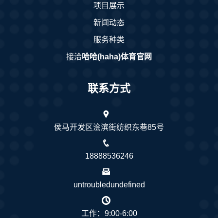
项目展示
新闻动态
服务种类
接洽
哈哈(haha)体育官网
联系方式
侯马开发区浍滨街纺织东巷85号
18888536246
untroubledundefined
工作：9:00-6:00