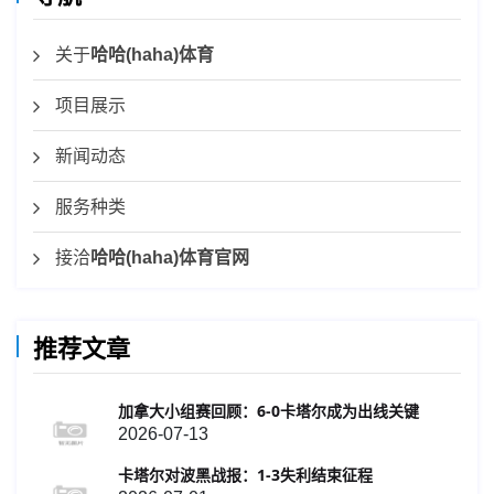
关于
哈哈(haha)体育
项目展示
新闻动态
服务种类
接洽
哈哈(haha)体育官网
推荐文章
加拿大小组赛回顾：6-0卡塔尔成为出线关键
2026-07-13
卡塔尔对波黑战报：1-3失利结束征程