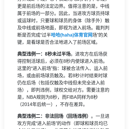
更是前后场的法定边界。值得注意的是，中线
属于前场的一部分。因此，当进攻方球员持球
或运球时，只要球和球员的身体（除手外）触
及中线或前场地面，即视为进入前场。裁判判
断是否完成“过半
哈哈(haha)体育官网
场”的关
键，是看球是否合法地进入了前场区域。
典型违例一：8秒未过半场
。进攻方在后场获
得控制活球后，必须在8秒内使球进入前场。
这里的“进入前场”指：球被合法传入、运入前
场，或由前场球员触及。若8秒计时结束时球
仍在后场（包括仅触及中线但未完全进入前
场），即判违例，球权交给对方。需要注意的
是，NBA规则为8秒，而FIBA同样为8秒
（2014年后统一），不存在差异。
典型违例二：非法回场（回场违例）
。一旦进
攻方完成“进入前场”的动作（即球和球员均已