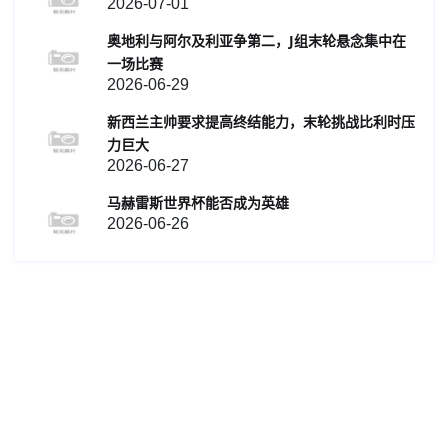
2026-07-01
奥地利与阿尔及利亚争第二，J组末轮悬念集中在
一场比赛
2026-06-29
新西兰主帅要求提高终结能力，末轮挑战比利时压
力巨大
2026-06-27
马赫雷斯世界杯能否成为英雄
2026-06-26