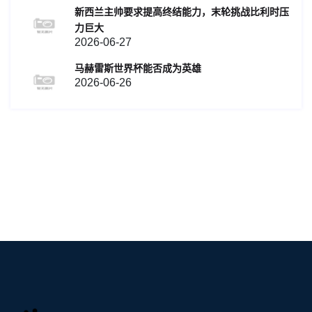
新西兰主帅要求提高终结能力，末轮挑战比利时压
力巨大
2026-06-27
马赫雷斯世界杯能否成为英雄
2026-06-26