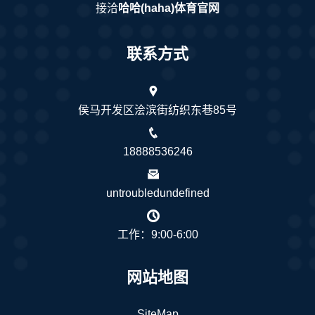
接洽
哈哈(haha)体育官网
联系方式
侯马开发区浍滨街纺织东巷85号
18888536246
untroubledundefined
工作：9:00-6:00
网站地图
SiteMap