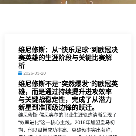
维尼修斯：从“快乐足球”到欧冠决
赛英雄的生涯阶段与关键比赛解
析
2026-03-20
维尼修斯不是“突然爆发”的欧冠英
雄，而是通过持续提升进攻效率
与关键战稳定性，完成了从潜力
新星到准顶级边锋的跃迁。
维尼修斯·儒尼奥尔的职业生涯轨迹清晰呈现了
“效率进化”这一核心主线。2018年加盟皇马初
期，他以盘带成功率高、突破频率突出著称，