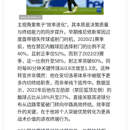
主视角聚焦于“效率进化”，其本质是决策质量
与终结能力的同步提升。早期维尼修斯常因过
度盘带错失传球或射门时机，2020/21赛季
前，他在禁区内触球后选择射门的比例不足
40%，且射正率仅52%。而到了2022/23赛
季，这一比例升至58%，射正率突破60%，同
时每90分钟关键传球从0.8次增至1.3次。这种
转变并非偶然：他在安切洛蒂体系中被赋予更
多内切终结职责，而非单纯下底传中。数据显
示，2022年后他在左肋部（禁区弧顶左侧）的
触球占比从18%升至27%，直接关联其进球分
布从边路零星破门转向中路高效终结。效率提
升的关键，在于他将个人突破优势转化为更具
战术价值的进攻终端行为。