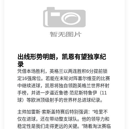
出线形势明朗，凯恩有望独享纪
录
凭借本场胜利，英格兰以两连胜积6分提前锁
定16强席位。若能在末轮对阵塞尔维亚的比赛
中继续进球，凯恩将独自领跑英格兰世界杯射
手榜，并进一步逼近鲁德·范尼斯特鲁伊（11
球）等欧洲顶级射手的世界杯总进球纪录。
主帅加雷斯·索斯盖特赛后特别强调：“哈里不
仅在进球，还在带动整支球队。他的领导力和
稳定性是我们走得更远的关键。”随着淘汰赛临