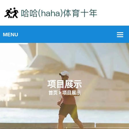
项目展示
首页
项目展示