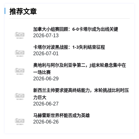
推荐文章
加拿大小组赛回顾：6-0卡塔尔成为出线关键
2026-07-13
卡塔尔对波黑战报：1-3失利结束征程
2026-07-01
奥地利与阿尔及利亚争第二，J组末轮悬念集中在
一场比赛
2026-06-29
新西兰主帅要求提高终结能力，末轮挑战比利时压
力巨大
2026-06-27
马赫雷斯世界杯能否成为英雄
2026-06-26