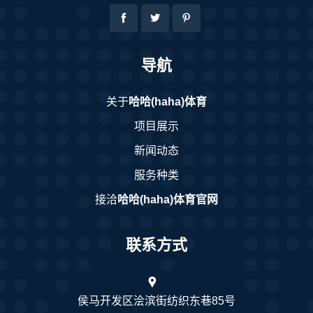
导航
关于
哈哈(haha)体育
项目展示
新闻动态
服务种类
接洽
哈哈(haha)体育官网
联系方式
侯马开发区浍滨街纺织东巷85号