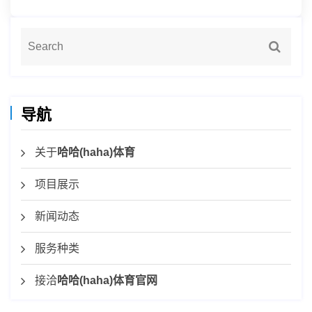
导航
关于
哈哈(haha)体育
项目展示
新闻动态
服务种类
接洽
哈哈(haha)体育官网