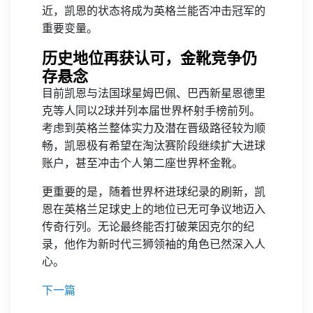
近，凯恩的状态将成为英格兰能否冲击冠军的
重要变量。
历史地位再获认可，金靴竞争仍
存悬念
目前凯恩与法国球星姆巴佩、巴西新星恩德里
克等人同以2球并列本届世界杯射手榜前列。
考虑到英格兰整体实力及潜在晋级路径较为顺
畅，凯恩极有希望在淘汰赛阶段继续扩大进球
账户，甚至冲击个人第二座世界杯金靴。
更重要的是，随着世界杯进球纪录的刷新，凯
恩在英格兰足球史上的地位已无可争议地迈入
传奇行列。无论最终能否打破莱因克尔的纪
录，他作为新时代三狮领袖的角色已然深入人
心。
下一篇