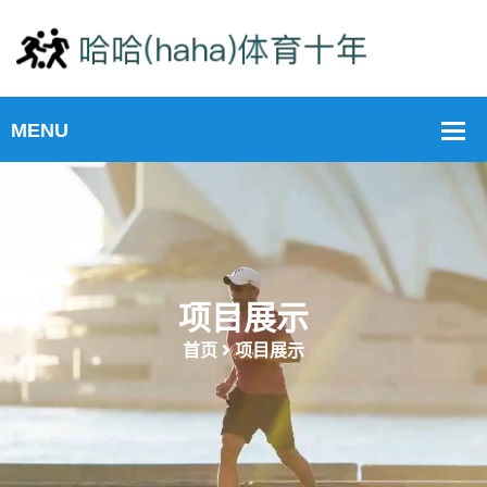
项目展示
首页
项目展示