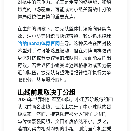
对抗中的竞争力。尤其是希克的终结能力和绍
切克的中场覆盖，可能成为小组关键战中打破
僵局或稳住局势的重要支点。
在主帅的调教下，捷克队整体打法偏向务实高
效，注重防守组织与快速转换，较少追求控球
哈哈(haha)体育官网
主导。这种风格在面对技
术型对手时可能略显被动，但在对阵同样强调
身体对抗或节奏较慢的球队时，反而能发挥出
奇效。若世界杯小组赛遭遇风格相近或实力接
近的队伍，捷克队有望凭借纪律性和执行力争
取积分，甚至爆冷取胜。
出线前景取决于分组
2026年世界杯扩军至48队，小组赛阶段每组四
队取前两名出线，理论上提升了中小球队的晋
级概率。然而，捷克队若被分入“死亡之组”，
与传统豪强同组，突围难度依然不小。反之，
若抽到实力相对均衡的小组，则完全有机会凭