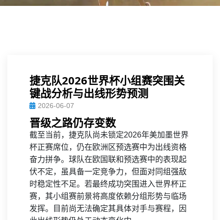
捷克队2026世界杯小组赛突围关
键战分析与出线形势预测
2026-06-07
晋级之路仍存变数
截至当前，捷克队尚未锁定2026年美加墨世界
杯正赛席位，仍在欧洲区预选赛中为出线资格
奋力拼争。球队在欧国联和预选赛中的表现起
伏不定，虽具备一定竞争力，但面对同组强敌
时稳定性不足。若最终成功突围进入世界杯正
赛，其小组赛前景将高度依赖分组形势与临场
发挥。目前尚无法确定其具体对手与赛程，因