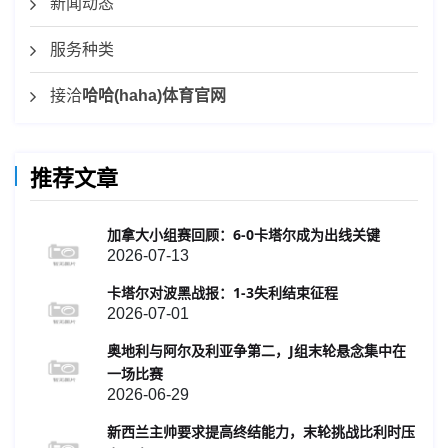
新闻动态
服务种类
接洽
哈哈(haha)体育官网
推荐文章
加拿大小组赛回顾：6-0卡塔尔成为出线关键
2026-07-13
卡塔尔对波黑战报：1-3失利结束征程
2026-07-01
奥地利与阿尔及利亚争第二，J组末轮悬念集中在
一场比赛
2026-06-29
新西兰主帅要求提高终结能力，末轮挑战比利时压